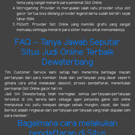
tema yang sangat menarik para penikmat Slot Online.
Microgaming: Provider ini merupakan salah satu provider situs slot
gacor tertua bisa dibilang provider legend karna sudah berdiri sejak
tahun 1994.
PGSoft: Provider Slot Online yang memiliki grafis yang sangat
memukau sehingga menarik para sloter mania untuk memainkannya.
FAQ – Tanya Jawab Seputar
Situs Judi Online Terbaik
Dewaterbang
Tim Customer Service kami setiap hari menerima berbagai macam
pertanyaan dari para member. Mulai dari pertanyaan yang dasar seperti
gimana cara untuk melakukan deposit, proses pendaftaran, menentukan
permainan Slot Online gacor hari ini.
Jadi tim Dewaterbang telah meringkas semua pertanyaan-pertanyaan
tersebut di sini, karena kami sebagai agen penyedia game slot online
mempunyai visi yaitu melayani dengan sebaik mungkin, cepat, dan tepat.
Berikut adalah ringkasan dari pertanyaan-pertanyaan yang telah diajukan oleh
para member:
Bagaimana cara melakukan
pendaftaran di Situs