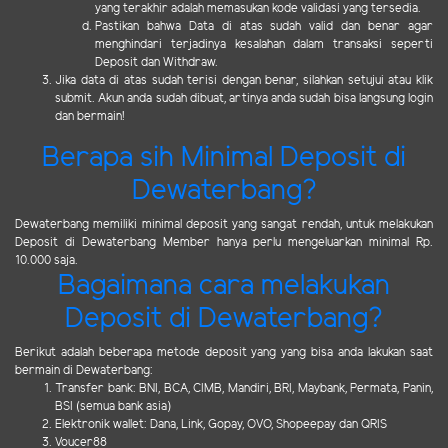
yang terakhir adalah memasukan kode validasi yang tersedia.
Pastikan bahwa Data di atas sudah valid dan benar agar
menghindari terjadinya kesalahan dalam transaksi seperti
Deposit dan Withdraw.
Jika data di atas sudah terisi dengan benar, silahkan setujui atau klik
submit. Akun anda sudah dibuat, artinya anda sudah bisa langsung login
dan bermain!
Berapa sih Minimal Deposit di
Dewaterbang?
Dewaterbang memiliki minimal deposit yang sangat rendah, untuk melakukan
Deposit di Dewaterbang Member hanya perlu mengeluarkan minimal Rp.
10.000 saja.
Bagaimana cara melakukan
Deposit di Dewaterbang?
Berikut adalah beberapa metode deposit yang yang bisa anda lakukan saat
bermain di Dewaterbang:
Transfer bank: BNI, BCA, CIMB, Mandiri, BRI, Maybank, Permata, Panin,
BSI (semua bank asia)
Elektronik wallet: Dana, Link, Gopay, OVO, Shopeepay dan QRIS
Voucer88