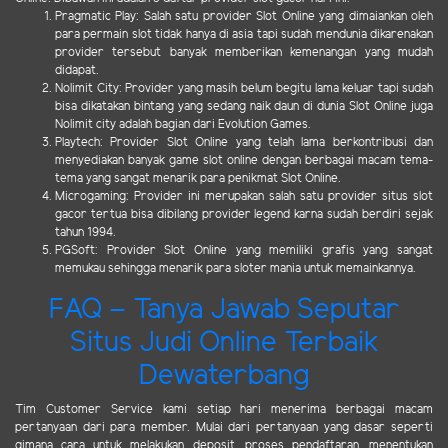
Pragmatic Play: Salah satu provider Slot Online yang dimaiankan oleh
para permain slot tidak hanya di asia tapi sudah mendunia dikarenakan
provider tersebut banyak memberikan kemenangan yang mudah
didapat.
Nolimit City: Provider yang masih belum begitu lama keluar tapi sudah
bisa dikatakan bintang yang sedang naik daun di dunia Slot Online juga
Nolimit city adalah bagian dari Evolution Games.
Playtech: Provider Slot Online yang telah lama berkontribusi dan
menyediakan banyak game slot online dengan berbagai macam tema-
tema yang sangat menarik para penikmat Slot Online.
Microgaming: Provider ini merupakan salah satu provider situs slot
gacor tertua bisa dibilang provider legend karna sudah berdiri sejak
tahun 1994.
PGSoft: Provider Slot Online yang memiliki grafis yang sangat
memukau sehingga menarik para sloter mania untuk memainkannya.
FAQ – Tanya Jawab Seputar
Situs Judi Online Terbaik
Dewaterbang
Tim Customer Service kami setiap hari menerima berbagai macam
pertanyaan dari para member. Mulai dari pertanyaan yang dasar seperti
gimana cara untuk melakukan deposit, proses pendaftaran, menentukan