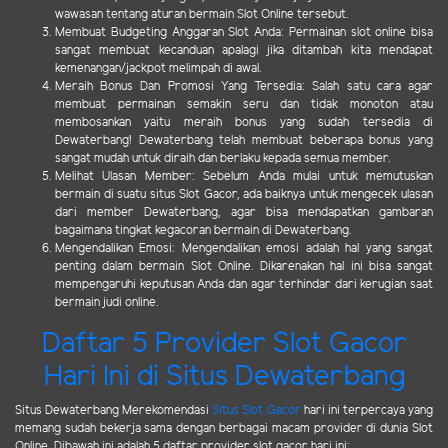
wawasan tentang aturan bermain Slot Online tersebut.
Membuat Budgeting Anggaran Slot Anda: Permainan slot online bisa
sangat membuat kecanduan apalagi jika ditambah kita mendapat
kemenangan/jackpot melimpah di awal.
Meraih Bonus Dan Promosi Yang Tersedia: Salah satu cara agar
membuat permainan semakin seru dan tidak monoton atau
membosankan yaitu meraih bonus yang sudah tersedia di
Dewaterbang! Dewaterbang telah membuat beberapa bonus yang
sangat mudah untuk diraih dan berlaku kepada semua member.
Melihat Ulasan Member: Sebelum Anda mulai untuk memutuskan
bermain di suatu situs Slot Gacor, ada baiknya untuk mengecek ulasan
dari member Dewaterbang, agar bisa mendapatkan gambaran
bagaimana tingkat kegacoran bermain di Dewaterbang.
Mengendalikan Emosi: Mengendalikan emosi adalah hal yang sangat
penting dalam bermain Slot Online. Dikarenakan hal ini bisa sangat
mempengaruhi keputusan Anda dan agar terhindar dari kerugian saat
bermain judi online.
Daftar 5 Provider Slot Gacor
Hari Ini di Situs Dewaterbang
Situs Dewaterbang Merekomendasi
Situs Slot Gacor
hari ini terpercaya yang
memang sudah bekerja sama dengan berbagai macam provider di dunia Slot
Online. Dibawah ini adalah 5 daftar provider slot gacor hari ini: