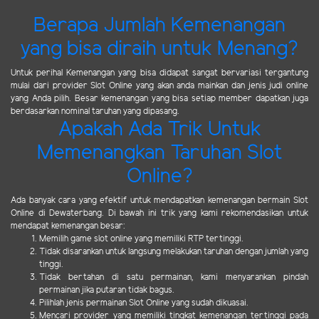
Berapa Jumlah Kemenangan
yang bisa diraih untuk Menang?
Untuk perihal Kemenangan yang bisa didapat sangat bervariasi tergantung
mulai dari provider Slot Online yang akan anda mainkan dan jenis judi online
yang Anda pilih. Besar kemenangan yang bisa setiap member dapatkan juga
berdasarkan nominal taruhan yang dipasang.
Apakah Ada Trik Untuk
Memenangkan Taruhan Slot
Online?
Ada banyak cara yang efektif untuk mendapatkan kemenangan bermain Slot
Online di Dewaterbang. Di bawah ini trik yang kami rekomendasikan untuk
mendapat kemenangan besar:
Memilih game slot online yang memiliki RTP tertinggi.
Tidak disarankan untuk langsung melakukan taruhan dengan jumlah yang
tinggi.
Tidak bertahan di satu permainan, kami menyarankan pindah
permainan jika putaran tidak bagus.
Pilihlah jenis permainan Slot Online yang sudah dikuasai.
Mencari provider yang memiliki tingkat kemenangan tertinggi pada