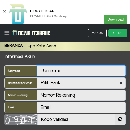
×
DEWATERBANG
DEWATERBANG Mobile App
Download
MASUK
DAFTAR
BERANDA
Lupa Kata Sandi
Informasi Akun
Username
Rekening Bank Anda
Nomor Rekening
Email